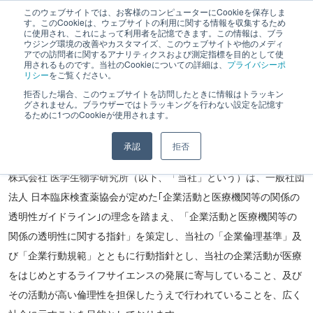
このウェブサイトでは、お客様のコンピューターにCookieを保存しま
す。このCookieは、ウェブサイトの利用に関する情報を収集するため
に使用され、これによって利用者を記憶できます。この情報は、ブラ
ウジング環境の改善やカスタマイズ、このウェブサイトや他のメディ
アでの訪問者に関するアナリティクスおよび測定指標を目的として使
用されるものです。当社のCookieについての詳細は、
プライバシーポ
リシー
をご覧ください。
コンプライアンス
拒否した場合、このウェブサイトを訪問したときに情報はトラッキン
グされません。ブラウザーではトラッキングを行わない設定を記憶す
るために1つのCookieが使用されます。
透明性に関する指針
承認
拒否
株式会社 医学生物学研究所（以下、「当社」という）は、一般社団
法人 日本臨床検査薬協会が定めた｢企業活動と医療機関等の関係の
透明性ガイドライン｣の理念を踏まえ、「企業活動と医療機関等の
関係の透明性に関する指針」を策定し、当社の「企業倫理基準」及
び「企業行動規範」とともに行動指針とし、当社の企業活動が医療
をはじめとするライフサイエンスの発展に寄与していること、及び
その活動が高い倫理性を担保したうえで行われていることを、広く