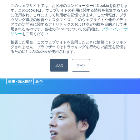
このウェブサイトでは、お客様のコンピューターにCookieを保存しま
す。このCookieは、ウェブサイトの利用に関する情報を収集するため
に使用され、これによって利用者を記憶できます。この情報は、ブラ
Recruit Site
ウジング環境の改善やカスタマイズ、このウェブサイトや他のメディ
アでの訪問者に関するアナリティクスおよび測定指標を目的として使
用されるものです。当社のCookieについての詳細は、
プライバシーポ
リシー
をご覧ください。
一人では成し得ない。
拒否した場合、このウェブサイトを訪問したときに情報はトラッキン
だからこそ、価
グされません。ブラウザーではトラッキングを行わない設定を記憶す
るために1つのCookieが使用されます。
値がある。
承認
拒否
YU SAKUMA
2017年入社
薬事・臨床開発
新卒