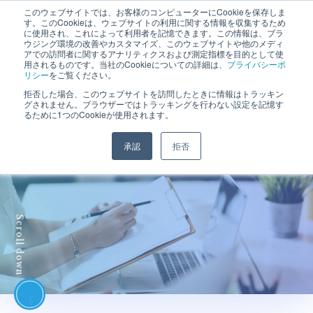
このウェブサイトでは、お客様のコンピューターにCookieを保存しま
す。このCookieは、ウェブサイトの利用に関する情報を収集するため
に使用され、これによって利用者を記憶できます。この情報は、ブラ
Recruit Site
ウジング環境の改善やカスタマイズ、このウェブサイトや他のメディ
アでの訪問者に関するアナリティクスおよび測定指標を目的として使
用されるものです。当社のCookieについての詳細は、
プライバシーポ
リシー
をご覧ください。
拒否した場合、このウェブサイトを訪問したときに情報はトラッキン
グされません。ブラウザーではトラッキングを行わない設定を記憶す
るために1つのCookieが使用されます。
採用情報
承認
拒否